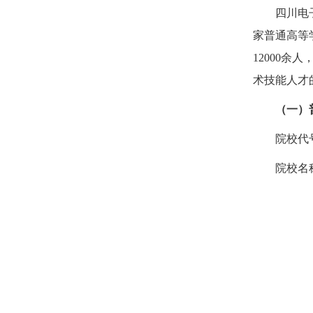
四川电
家普通高等
12000
术技能人才
（一）
院校代号
院校名