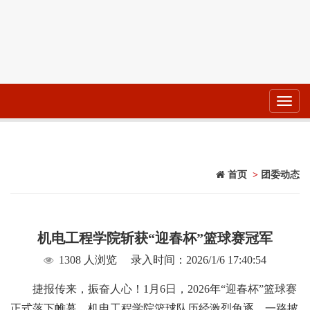
Toggl
navig
首页
>
团委动态
机电工程学院斩获“迎春杯”篮球赛冠军
1308 人浏览
录入时间：2026/1/6 17:40:54
捷报传来，振奋人心！1月6日，2026年“迎春杯”篮球赛
正式落下帷幕。机电工程学院篮球队历经激烈角逐，一路披