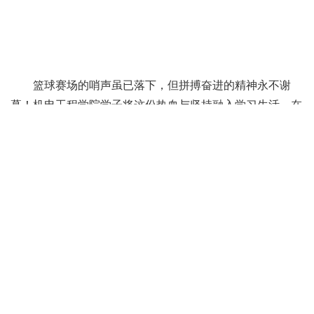
篮球赛场的哨声虽已落下，但拼搏奋进的精神永不谢
幕！机电工程学院学子将这份热血与坚持融入学习生活，在
青春的赛场上，续写更多精彩篇章！