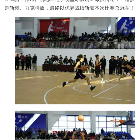
荆斩棘、力克强敌，最终以优异战绩斩获本次比赛总冠军！