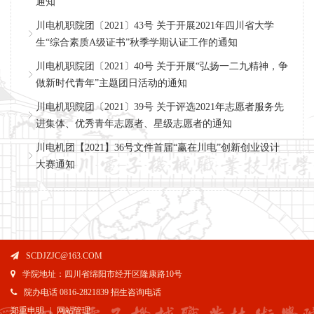
通知
川电机职院团〔2021〕43号 关于开展2021年四川省大学
生“综合素质A级证书”秋季学期认证工作的通知
川电机职院团〔2021〕40号 关于开展“弘扬一二九精神，争
做新时代青年”主题团日活动的通知
川电机职院团〔2021〕39号 关于评选2021年志愿者服务先
进集体、优秀青年志愿者、星级志愿者的通知
川电机团【2021】36号文件首届“赢在川电”创新创业设计
大赛通知
SCDJZJC@163.COM
学院地址：四川省绵阳市经开区隆康路10号
院办电话 0816-2821839 招生咨询电话
郑重申明
|
网站管理