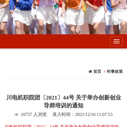
Toggl
navig
首页
>
时事政策
川电机职院团〔2021〕44号 关于举办创新创业
导师培训的通知
10757 人浏览
录入时间：2021/12/16 11:07:53
川电机职院团〔2021〕44号 关于举办创新创业导师培训的