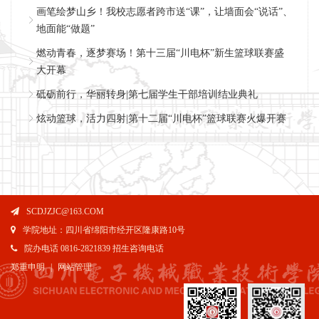
画笔绘梦山乡！我校志愿者跨市送“课”，让墙面会“说话”、
地面能“做题”
燃动青春，逐梦赛场！第十三届“川电杯”新生篮球联赛盛
大开幕
砥砺前行，华丽转身|第七届学生干部培训结业典礼
炫动篮球，活力四射|第十二届“川电杯”篮球联赛火爆开赛
SCDJZJC@163.COM
学院地址：四川省绵阳市经开区隆康路10号
院办电话 0816-2821839 招生咨询电话
郑重申明
|
网站管理