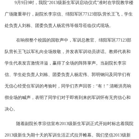
9
月
9
日
9
时，我院“
2013
级新生军训启动仪式”准时在学院教学楼
广场隆重举行，
副院长李宗信、
绵阳军区
77123
部队营长王飞，
学生
处负责人刘栋、团委负责人杨宏伟等领导莅临仪式现场。
在响彻整个校园的国歌声中，军训总教官、绵阳军区
77123
部
队营长王飞以军礼向全场致敬，并发表军训动员讲话。教师代表和
学生代表发言激情洋溢，赢得了全场的阵阵掌声。当副院长李宗
信、学生处负责人刘栋、团委负责人杨宏伟、郭明钢问及同学们有
无信心经受住军训的考验时，同学们齐声回答：“有！” 清晰洪亮响
彻全场的喊声，表明了同学们对于即将到来的军训怀有无穷信心和
决心。
随着副院长李宗信宣布
2013
级新生军训正式开始时标志着我院
2013
级新生为期十天的军训生活正式拉开帷幕。我们坚信
2013
级新