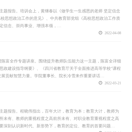
主题报告。培训会上，黄继春以《做学生一生感恩的老师 坚定信念
高校思想政治工作的意见》、中共教育部党组《高校思想政治工作质
定信念、崇尚事业、增强本领，…
2022-04-08
教授陈富全作专题讲座。围绕提升教师队伍能力这一主题，陈富全详细
思政建设指导纲要》、《四川省教育厅关于全面推进高等学校“课程
发展贡献智慧力量。学院董事长、院长冷雪来作重要讲话…
2022-03-21
作主题报告。程晓伟指出，百年大计，教育为本；教育大计，教师为
所未有、教师的重视程度之高前所未有、对职业教育重视程度之高
要深刻认识新时代、新形势下，教育的定位、教育的首要问题…