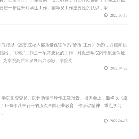
育、公寓管理、学生资助、安全教育等方面详细讲解了学生工作政
要进一步提升对学生工作、辅导员工作重要性的认识，争…
2022-05-17
军教授以《高职院校内部质量保证体系“诊改”工作》为题，详细阐述
。他指出，“诊改”工作是一项常态化的工作，对促进学院内部质量保证
来，为学院高质量发展出力添彩。学院党…
2022-04-22
席。学院党委委员、院长助理熊峰作主题报告。培训会上，熊峰以《遵
了1986年以来召开的历次全国职业教育工作会议精神，重点学习
…
2022-04-15