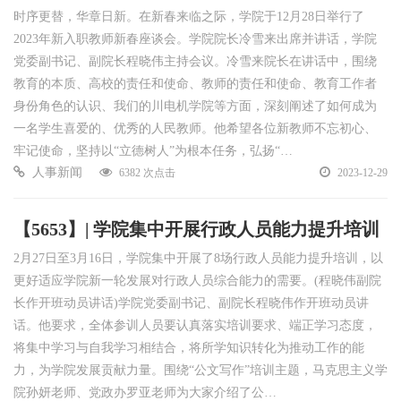
时序更替，华章日新。在新春来临之际，学院于12月28日举行了
2023年新入职教师新春座谈会。学院院长冷雪来出席并讲话，学院
党委副书记、副院长程晓伟主持会议。冷雪来院长在讲话中，围绕
教育的本质、高校的责任和使命、教师的责任和使命、教育工作者
身份角色的认识、我们的川电机学院等方面，深刻阐述了如何成为
一名学生喜爱的、优秀的人民教师。他希望各位新教师不忘初心、
牢记使命，坚持以“立德树人”为根本任务，弘扬“…
人事新闻
6382 次点击
2023-12-29
【5653】| 学院集中开展行政人员能力提升培训
2月27日至3月16日，学院集中开展了8场行政人员能力提升培训，以
更好适应学院新一轮发展对行政人员综合能力的需要。(程晓伟副院
长作开班动员讲话)学院党委副书记、副院长程晓伟作开班动员讲
话。他要求，全体参训人员要认真落实培训要求、端正学习态度，
将集中学习与自我学习相结合，将所学知识转化为推动工作的能
力，为学院发展贡献力量。围绕“公文写作”培训主题，马克思主义学
院孙妍老师、党政办罗亚老师为大家介绍了公…