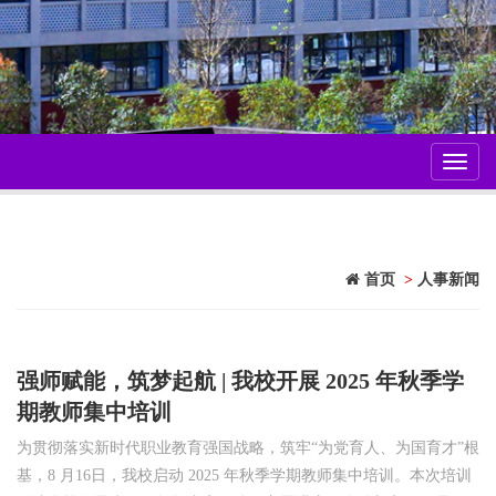
Toggl
navig
首页
>
人事新闻
强师赋能，筑梦起航 | 我校开展 2025 年秋季学
期教师集中培训
为贯彻落实新时代职业教育强国战略，筑牢“为党育人、为国育才”根
基，8 月16日，我校启动 2025 年秋季学期教师集中培训。本次培训