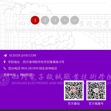
1
2
3
>
>>
SCDJZJC@163.COM
学院地址：四川省绵阳市经开区隆康路10号
院办电话 0816-2821839 招生咨询电话
郑重申明
|
网站管理
官方微信
官方视频号