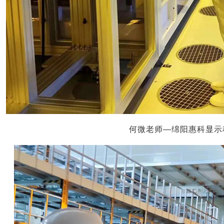
何微老师—绵阳惠科显示