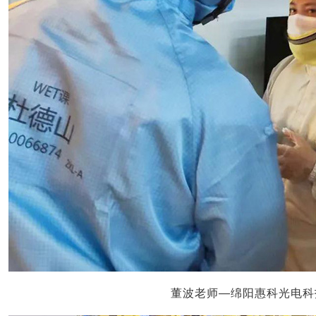
董波老师—绵阳惠科光电科