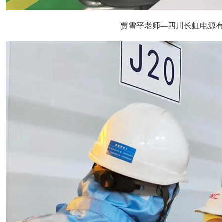
贾雪平老师—四川长虹电源