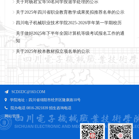
关于对杨君宝等50名同学按退学处理的公示
关于2025年四川省职业教育教学成果奖拟推荐名单的公示
四川电子机械职业技术学院2025-2026学年第一学期校历
关于做好2025年下半年全国计算机等级考试报名工作的通
知
关于2025年校本教材拟立项名单的公示
SCDJZJC@163.COM
学院地址：四川省绵阳市经开区隆康路10号
院办电话 0816-2821839 招生咨询电话
网站管理