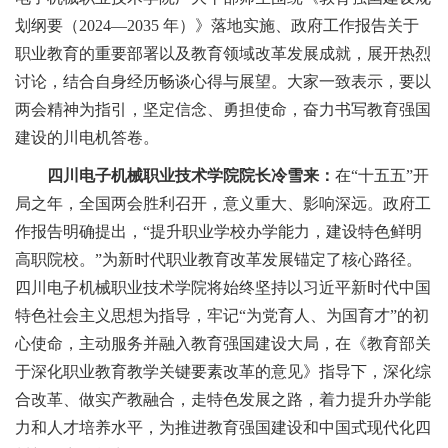
划纲要（2024—2035 年）》落地实施、政府工作报告关于
职业教育的重要部署以及教育领域改革发展成就，展开热烈
讨论，结合自身经历畅谈心得与展望。大家一致表示，要以
两会精神为指引，坚定信念、勇担使命，奋力书写教育强国
建设的川电机答卷。
四川电子机械职业技术学院院长冷雪来：
在“十五五”开
局之年，全国两会胜利召开，意义重大、影响深远。政府工
作报告明确提出，“提升职业学校办学能力，建设特色鲜明
高职院校。”为新时代职业教育改革发展锚定了核心路径。
四川电子机械职业技术学院将
始终坚持以习近平新时代中国
特色社会主义思想为指导，牢记
“
为党育人、为国育才
”
的初
心使命，主动服务并融入教育强国建设大局
，在《教育部关
于深化职业教育教学关键要素改革的意见》指导下，
深化综
合改革、做实产教融合，
走特色发展之路，着力提升办学能
力和人才培养水平，
为推进教育强国建设和中国式现代化
四