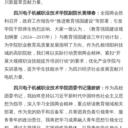
川新篇章
贡献力量。
四川电子机械职业技术学院副院长黄继春：
全国两会胜
利召开，政府工作报告中“推进教育强国建设”等部署，引发
学院干部师生热烈反响。大家一致认为，《教育强国建设规
划纲要（2024—2035年）》与教育强国建设三年行动计划，
为学院职业教育高质量发展指明了方向。
作为扎根绵阳科技
城的高职院校，我们将以实际行动贯彻两会精神。紧扣
“
开
展大规模职业技能提升培训行动
”
的
要求，
优化
产业学院与
实训基地
，提升学生技能水平
；为四川经济社会发展贡献川
电机力量。
四川电子机械职业技术学院团委书记蒲娇娇：
作为高校
团委书记，我始终坚持以习近平新时代中国特色社会主义思
想为指导，深入学习全国两会精神，重点研读教育领域相关
部署
。
作为党的助手和后备军，共青团肩负着引领青年、服
务青年的政治责任。我将把学习成果融入青年思想引领全过
程，通过主题团日、实践锻炼等载体，引导青年学生把个人