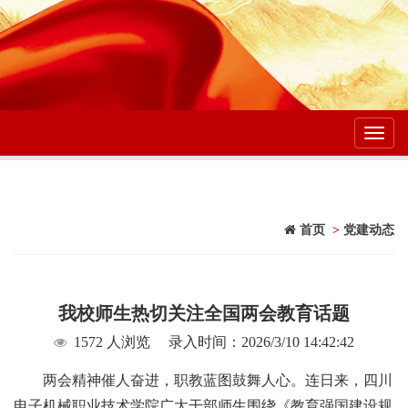
Toggl
navig
首页
>
党建动态
我校师生热切关注全国两会教育话题
1572 人浏览
录入时间：2026/3/10 14:42:42
两会精神催人奋进，职教蓝图鼓舞人心。连日来，四川
电子机械职业技术学院广大干部师生围绕《教育强国建设规