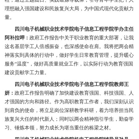
理想融入强国建设和民族复兴大局，
为中国式现代化
贡献力
量。
四川电子机械职业技术学院电子信息工程学院学办主任
阿补拉呷：
政府工作报告
中关于职业教育的重大部署
，让我
这名基层学工人倍感振奋，也深感使命在肩。我将把两会精
神落实到具体的行动中
，
做
好
学生
日常
教育
管理
，
提升暖心
服务
“温度”
，
做好高质量
就业工作，以实际行动为教育强国
建设贡献学工力量。
四川电子机械职业技术学院电子信息工程学院教师王
妍：
政府工作报告明确了加快建设教育强国
、科技强国、人
才强国
的方向
和
路径。作为
高职
教育工作者，我们深刻认识
到肩负的使命，将立足岗位深耕教学科研，着力培养担当民
族复兴大任的时代新人；同时以两会精神指引学生，勤奋学
习、锤炼本领，努力成长为堪当重任的
栋梁之材
。