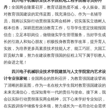
四川电子机械职业技术学院机电工程学院辅导员孙丹
丹：
全国两会隆重召开，教育话题热度不减，令人振奋
。
面
对教育强国建设的宏伟蓝图，我充满信心。作为一名辅导
员，我将以实际行动贯彻落实两会精神
，切实落实
立德树人
根本任务
，深耕思想政治教育
工作
，引导学生坚定技能报国
信念；立足本职岗位，做细做实学生管理服务，当好学生成
长的引路人和知心朋友；积极投身教育教学改革，提升育人
实效，为培养更多高素质技术技能人才、能工巧匠、大国工
匠贡献力量，努力在建设教育强国的征程上写下属于职教人
的奋进之笔！
四川电子机械职业技术学院建筑与人文学院室内艺术设
计专业张家铭：
全国两会的胜利召开，为教育强国建设擘画
了清晰的新蓝图，作为一名在校大学生我对教育强国建设的
未来充满信心，也深知青年一代的责任与使命。接下来，我
会以实际行动贯彻落实两会精神，沉下心来学好专业知识，
在实践训练中锤炼专业本领，努力成长为一名符合社会需求