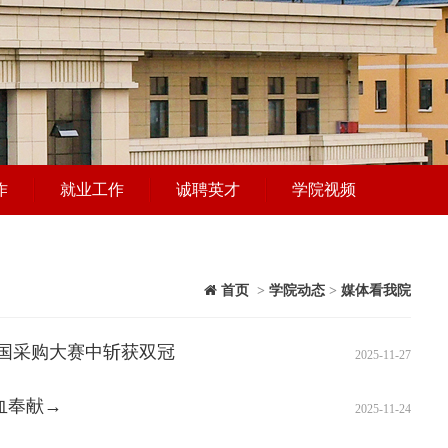
作
就业工作
诚聘英才
学院视频
首页
>
学院动态
>
媒体看我院
国采购大赛中斩获双冠
2025-11-27
血奉献→
2025-11-24