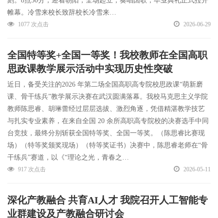
刻。8点30分，迎着朝阳，全场起立，奏唱国歌，毕业典礼正式拉开
帷幕。冷雪来校长致辞校长冷雪来…
1077 次点击
2026-06-29
全国特等奖+全国一等奖！我校教师在全国高职
思政课教学展示活动中实现历史性突破
近日，备受关注的2026 年第二场全国高职高专院校思政课“萌新磨
课、骨干练兵”教学展示决赛在武汉圆满落幕。我校马克思主义学院
教师陈思睿、胡琳蕾经过层层选拔、激烈角逐，凭借精湛教学技艺
与扎实专业素养，在来自全国 20 余所高职高专院校的决赛选手中同
台竞技，最终分别斩获全国特等奖、全国一等奖。（陈思睿比赛现
场）（特等奖颁奖现场）（特等奖证书）决赛中，陈思睿老师在“骨
干练兵”赛道，以《“理论之光，青春之…
917 次点击
2026-05-11
深化产教融合 共育AI人才 我院召开人工智能专
业群建设及产教融合研讨会