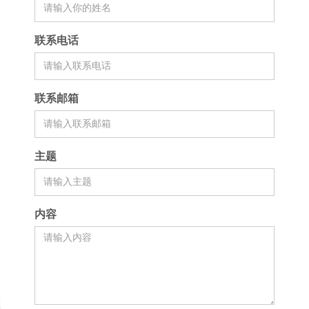
联系电话
联系邮箱
主题
内容