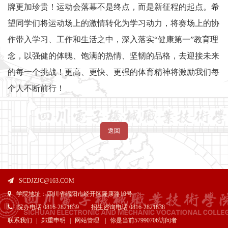
牌更加珍贵！运动会落幕不是终点，而是新征程的起点。希
望同学们将运动场上的激情转化为学习动力，将赛场上的协
作带入学习、工作和生活之中，深入落实“健康第一”教育理
念，以强健的体魄、饱满的热情、坚韧的品格，去迎接未来
的每一个挑战！更高、更快、更强的体育精神将激励我们每
个人不断前行！
返回
SCDJZJC@163.COM
学院地址：四川省绵阳市经开区隆康路10号
院办电话 0816-2821839 招生咨询电话 0816-2821838
联系我们
|
郑重申明
|
网站管理
|
你是当前
57990706访问者