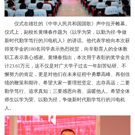
仪式在雄壮的《中华人民共和国国歌》声中拉开帷幕。
仪式上，副校长黄继春作题为《以学为荣，以勤为径·争做
新时代勤学笃行的川电机人》的讲话。他代表学校向本次获
得奖学金的180名同学表示热烈祝贺，向辛勤育人的全体教
职工表示衷心感谢。黄继春指出，本次用于表彰的奖学金共
计23.61万元，这不仅是对广大学子过去一年刻苦钻研、不
懈努力的肯定，更是对他们在未来征程中勇攀高峰、再创佳
绩的鞭策和期许。希望大家一要理想坚定、志存高远；二要
勤学笃行、追求真知；三要感恩向善、温暖他人。希望全体
师生以学为荣、以勤为径，争做新时代勤学笃行的川电机
人。