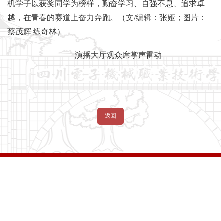
自强之星专项奖学金获奖学生代表地日石日发言
全体校领导与获奖学生代表大合影
获奖学生中有的在技能大赛中摘金夺银，有的在技术创
新中崭露头角，有的在志愿服务中传递温暖，有的在文体赛
事中绽放光芒。他们用行动证明了奋斗是青春最亮丽的底
色，拼搏是成长最坚实的阶梯。此次奖学金发放仪式，既是
对广大学子过去努力的充分肯定，也是学校落实立德树人根
本任务、完善育人激励体系的重要举措。学校希望全体川电
机学子以获奖同学为榜样，勤奋学习、自强不息、追求卓
越，在青春的赛道上奋力奔跑。（文/编辑：张娅；图片：
蔡茂辉 练奇林）
演播大厅观众席掌声雷动