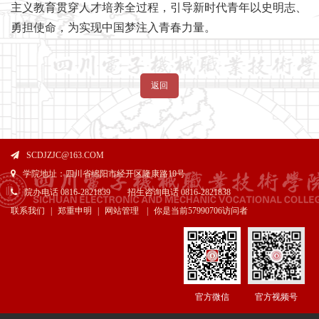
主义教育贯穿人才培养全过程，引导新时代青年以史明志、
勇担使命，为实现中国梦注入青春力量。
返回
SCDJZJC@163.COM
学院地址：四川省绵阳市经开区隆康路10号
院办电话 0816-2821839 招生咨询电话 0816-2821838
联系我们
|
郑重申明
|
网站管理
|
你是当前
57990706访问者
官方微信
官方视频号