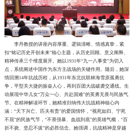
李丹教授的讲座内容厚重、逻辑清晰、情感真挚，紧
扣“铭记历史开创未来”核心主题，从历史回顾、意义阐释、
精神传承三个维度展开。她以1931年“九一八事变”为切入
点，系统阐述中国作为东方主战场的关键作用。随后，她深
情回溯14年抗战历程，从1931年东北抗联林海雪原孤勇抗
争，平型关大捷的振奋人心，再到百团大战破袭交通线。生
动展现中华儿女“万众一心、共赴国难”的英勇无畏与民族气
节。在精神解读环节，她精准归纳伟大抗战精神核心内
涵：“天下兴亡、匹夫有责”的爱国情怀，“视死如归、宁死
不屈”的民族气节，“不畏强暴、血战到底”的英雄气概，“百
折不挠、坚忍不拔”的必胜信念。她强调，抗战精神是穿越