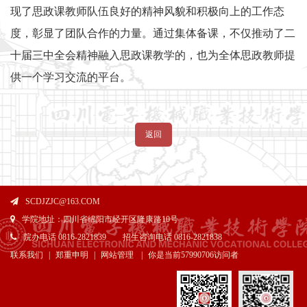
现了思政课教师队伍良好的精神风貌和积极向上的工作态
度，彰显了团队合作的力量。通过集体备课，不仅推动了二
十届三中全会精神融入思政课教学的，也为全体思政教师提
供一个学习交流的平台。
返回
SCDJZJC@163.COM
学院地址：四川省绵阳市经开区隆康路10号
院办电话 0816-2821839 招生咨询电话 0816-2821838
联系我们
|
郑重申明
|
网站管理
|
你是当前
57990706访问者