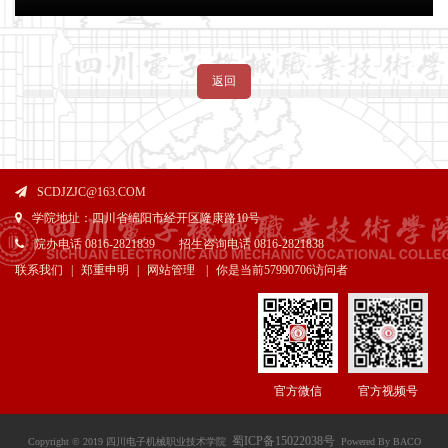
返回
SCDJZJC@163.COM
学院地址：四川省绵阳市经开区隆康路10号
院办电话 0816-2821839 招生咨询电话 0816-2821838
联系我们
|
郑重申明
|
网站管理
|
你是当前
57990706访问者
官方微信
官方视频号
蜀ICP备15022038号
Copyright © 2019 四川电子机械职业技术学院
Powered By BACO