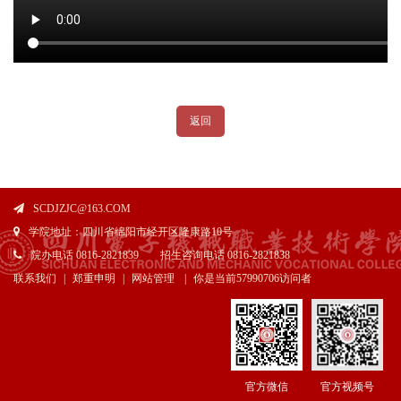
返回
SCDJZJC@163.COM
学院地址：四川省绵阳市经开区隆康路10号
院办电话 0816-2821839 招生咨询电话 0816-2821838
联系我们
|
郑重申明
|
网站管理
|
你是当前
57990706访问者
官方微信
官方视频号