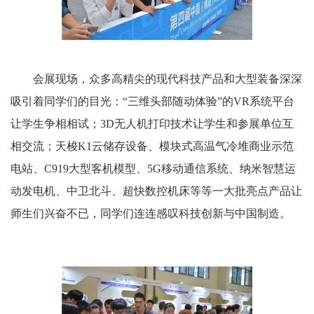
会展现场，众多高精尖的现代科技产品和大型装备深深
吸引着同学们的目光：“三维头部随动体验”的
VR
系统平台
让学生争相相试；
3D
无人机打印技术让学生和参展单位互
相交流；天梭
K1
云储存设备、模块式高温气冷堆商业示范
电站、
C919
大型客机模型、
5G
移动通信系统、纳米智慧运
动发电机、中卫北斗、超快数控机床等等一大批亮点产品让
师生们兴奋不已，同学们连连感叹科技创新与中国制造。