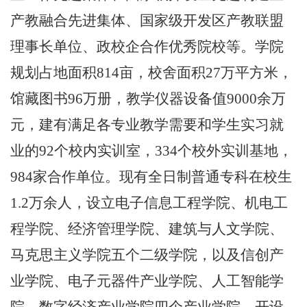
产教融合先进集体、国家级开发区产教联盟
理事长单位、政校企合作优秀院校等。学院
规划占地面积
814
亩，校舍面积
27
万平方米，
馆藏图书
96
万册，教学仪器设备值
9000
余万
元，建有满足各专业教学需要和学生实习就
业的
92
个校内实训室，
334
个校外实训基地，
984
家合作单位。现有全日制普通专科在校生
1.2
万余人，设立电子信息工程学院、机电工
程学院、经济管理学院、建筑与人文学院、
马克思主义学院五个二级学院，以及信创产
业学院
、电子元器件产业学院、
人工智能学