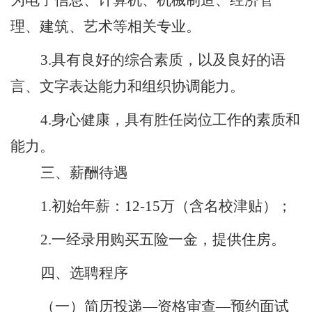
为电子信息、计算机、机械制造、经济管
理、建筑、艺术等相关专业。
3.
具有良好的
综合素质
，以及
良好的语
言
、
文字表达能力
和
组织协调
能力。
4.
身心健康，具有胜任岗位工作的素质和
能力。
三、薪酬待遇
1.
初始
年薪：
12
-15
万
（含名校津贴）
；
2.
一经录用购买五险一金，提供住房
。
四、选聘程序
（一）简历投递
—
资格审查
—
预约面试