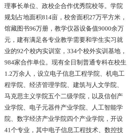
理事长单位、政校企合作优秀院校等。学院
规划占地面积
814
亩，校舍面积
27
万平方米，
馆藏图书
96
万册，教学仪器设备值
9
000
余万
元，建有满足各专业教学需要和学生实习就
业的
92
个校内实训室，
334
个校外实训基地，
984
家合作单位。现有全日制普通专科在校生
1.2
万余人，设立电子信息工程学院、机电工
程学院、经济管理学院、建筑与人文学院、
马克思主义学院五个二级学院，以及信创产
业学院
、
电子元器件产业学院、
人工智能学
院、数字经济产业学院
四
个产业学院，开设
4
1
个专业，其中电子信息工程技术、数控技