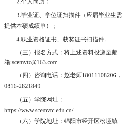
2.
个人简历；
3.
毕业
证
、学位证扫描件（应届毕业生需
提供
本硕
成绩单）；
4.
职业资格证书、获奖证书扫描件。
（三）
报名方式：
将上述
资料投递至邮
箱
:scemvtc@163.com
（四）咨询
电话：
赵
老师
18011108206
，
0816-2821849
（五）
学院网址：
https://www.scemvtc.edu.cn/
（六）
学院地址：绵阳市经开区松垭镇