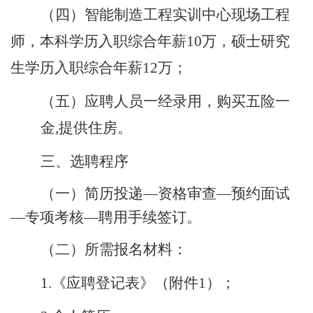
（四）智能制造工程实训中心现场工程
师，本科学历入职综合年薪
10万，硕士研究
生学历入职综合年薪12万；
（五）
应聘人员一经录用，
购买五险一
金
,提供住房。
三
、
选聘
程序
（一）简历投递
—资格审查—预约面试
—专项考核—聘用手续签订。
（二）
所需
报名
材料：
1.
《
应聘
登记表》
（
附件
1
）
；