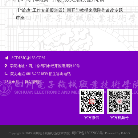
【“诊改”工作专题报道四】阎开印教授来我院作诊改专题
讲座
SCDJZJC@163.COM
学院地址：四川省绵阳市经开区隆康路10号
院办电话 0816-2821839 招生咨询电话
郑重申明
|
网站管理
官方微信
官方视频号
蜀ICP备15022038号
Copyright © 2019 四川电子机械职业技术学院
Powered By BACO